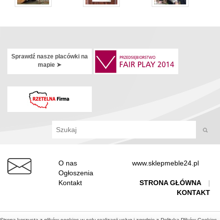
Sprawdź nasze placówki na
mapie ➤
O nas
www.sklepmeble24.pl
Ogłoszenia
Kontakt
STRONA GŁÓWNA
|
KONTAKT
©
COPYRIGHT 2026, MERCUS -
LOGISTYKA
Realizacja
strony www
: Idea4Me.pl