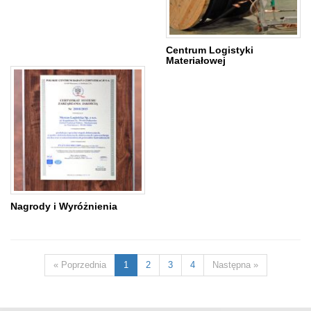
Centrum Logistyki
Materiałowej
Nagrody i Wyróżnienia
« Poprzednia
1
2
3
4
Następna »