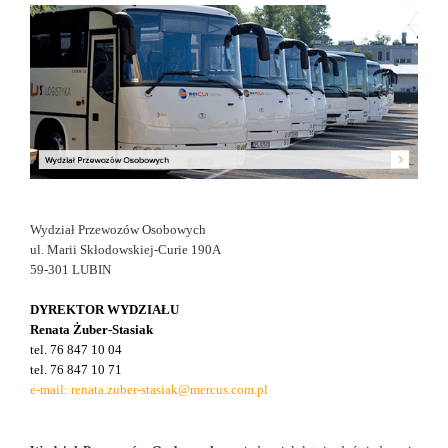
Wydział Przewozów Osobowych
ul. Marii Skłodowskiej-Curie 190A
59-301 LUBIN
DYREKTOR WYDZIAŁU
Renata Żuber-Stasiak
tel. 76 847 10 04
tel. 76 847 10 71
e-mail:
renata.zuber-stasiak@mercus.com.pl